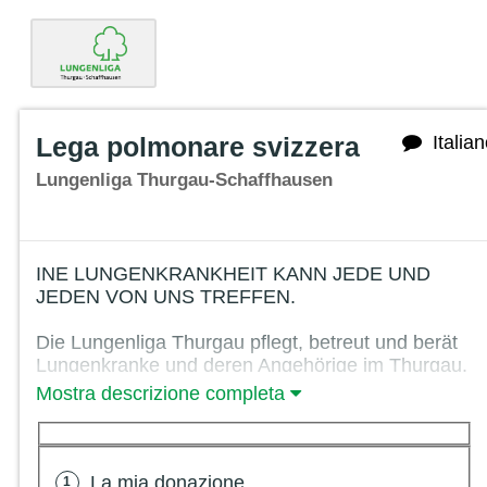
Lega polmonare svizzera
Italia
Lungenliga Thurgau-Schaffhausen
INE LUNGENKRANKHEIT KANN JEDE UND
JEDEN VON UNS TREFFEN.
Die Lungenliga Thurgau pflegt, betreut und berät
Lungenkranke und deren Angehörige im Thurgau.
Wir engagieren uns mit Präventionsprojekten und
Mostra descrizione completa
bieten ein breites Angebot an Kursen für
Betroffene. Wir versichern Ihnen, Ihre
Unterstützung kommt den Lungenkranken zu
Gute.
La mia donazione